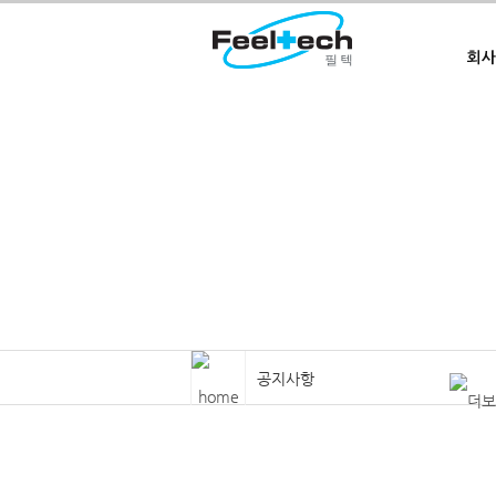
Welcome to Feeltech
공지사항