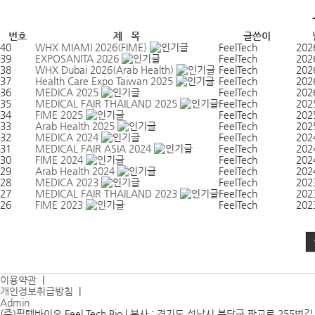
번호
제 목
글쓴이
40
WHX MIAMI 2026(FIME)
FeelTech
202
39
EXPOSANITA 2026
FeelTech
202
38
WHX Dubai 2026(Arab Health)
FeelTech
202
37
Health Care Expo Taiwan 2025
FeelTech
202
36
MEDICA 2025
FeelTech
202
35
MEDICAL FAIR THAILAND 2025
FeelTech
202
34
FIME 2025
FeelTech
202
33
Arab Health 2025
FeelTech
202
32
MEDICA 2024
FeelTech
202
31
MEDICAL FAIR ASIA 2024
FeelTech
202
30
FIME 2024
FeelTech
202
29
Arab Health 2024
FeelTech
202
28
MEDICA 2023
FeelTech
202
27
MEDICAL FAIR THAILAND 2023
FeelTech
202
26
FIME 2023
FeelTech
202
맨끝
이용약관
|
개인정보취급방침
|
Admin
(주)필텍바이오 Feel Tech Bio | 본사 : 경기도 성남시 분당구 판교로 255번길 9-22