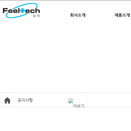
Welcome to Feeltech
공지사항